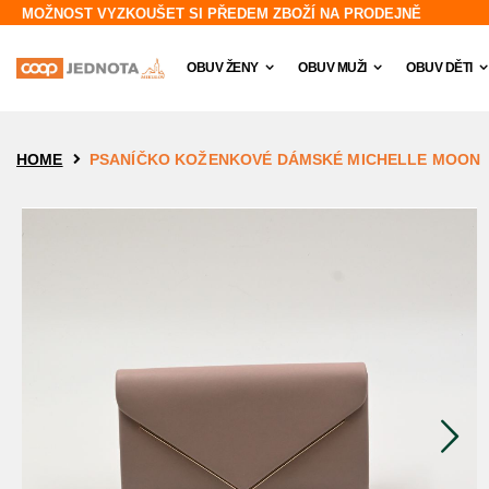
The store will not work correctly in the case when cookies are disabled.
MOŽNOST VYZKOUŠET SI PŘEDEM ZBOŽÍ NA PRODEJNĚ
OBUV ŽENY
OBUV MUŽI
OBUV DĚTI
PSANÍČKO KOŽENKOVÉ DÁMSKÉ MICHELLE MOON
HOME
Přeskočit
na
konec
galerie
s
obrázky