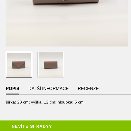
Přeskočit
na
POPIS
DALŠÍ INFORMACE
RECENZE
začátek
galerie
s
šířka: 23 cm; výška: 12 cm; hloubka: 5 cm
obrázky
NEVÍTE SI RADY?