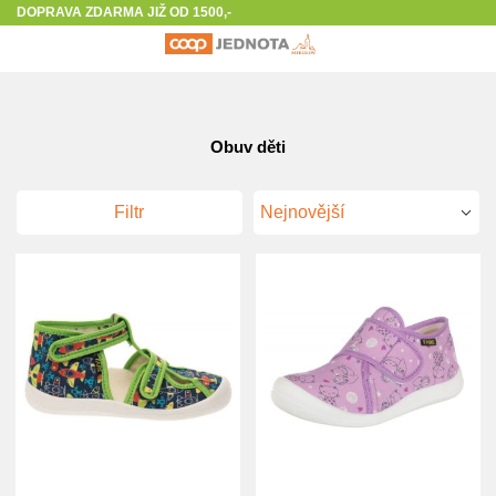
The store will not work correctly in the case when cookies are disabled.
DOPRAVA ZDARMA JIŽ OD 1500,-
Obuv děti
Filtr