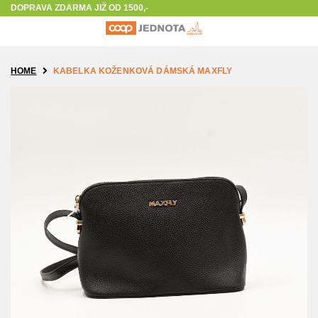
The store will not work correctly in the case when cookies are disabled.
DOPRAVA ZDARMA JIŽ OD 1500,-
HOME
KABELKA KOŽENKOVÁ DÁMSKÁ MAXFLY
Přeskočit
na
konec
galerie
s
obrázky