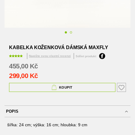
Přeskočit
na
KABELKA KOŽENKOVÁ DÁMSKÁ MAXFLY
začátek
galerie
Napište svou vlastní recenzi
Sdílet produkt
s
455,00 Kč
obrázky
Akční
299,00 Kč
cena
KOUPIT
POPIS
šířka: 24 cm; výška: 16 cm; hloubka: 9 cm