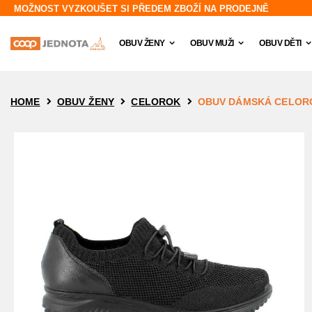
The store will not work correctly in the case when cookies are disabled.
MOŽNOST VYZKOUŠET SI PŘEDEM ZBOŽÍ NA PRODEJNĚ
OBUV ŽENY
OBUV MUŽI
OBUV DĚTI
OBUV DÁMSKÁ CELORO
HOME
OBUV ŽENY
CELOROK
Přeskočit
na
konec
galerie
s
obrázky