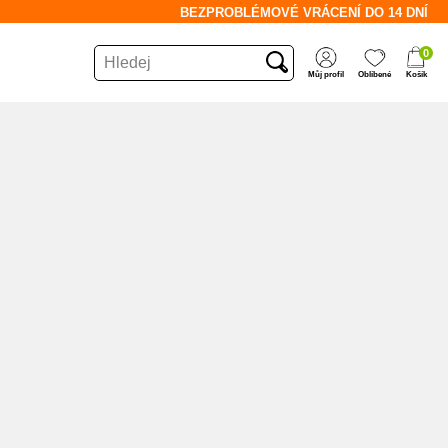
BEZPROBLÉMOVÉ VRÁCENÍ DO 14 DNÍ
pol
Hledej
0
Hledat
Můj profil
Oblíbené
Košík