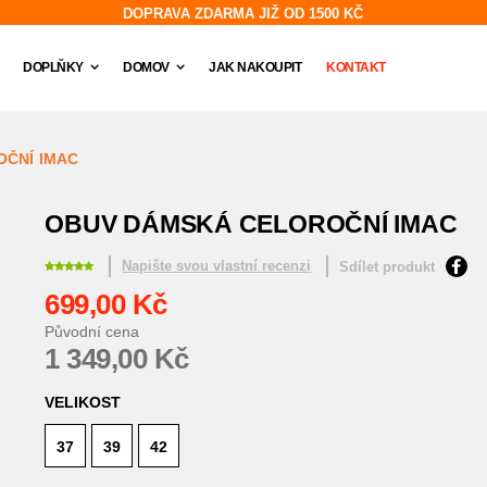
DOPRAVA ZDARMA JIŽ OD 1500 KČ
DOPLŇKY
DOMOV
JAK NAKOUPIT
KONTAKT
ČNÍ IMAC
OBUV DÁMSKÁ CELOROČNÍ IMAC
Napište svou vlastní recenzi
Sdílet produkt
699,00 Kč
Původní cena
1 349,00 Kč
VELIKOST
37
39
42