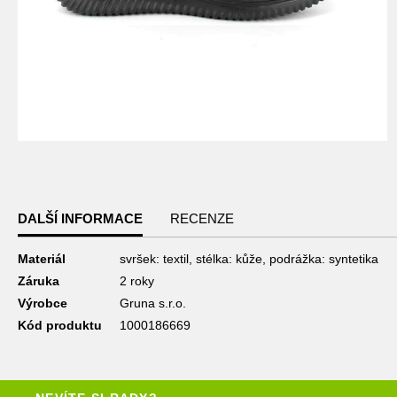
Přeskočit
na
začátek
galerie
DALŠÍ INFORMACE
RECENZE
s
obrázky
DALŠÍ
Materiál
svršek: textil, stélka: kůže, podrážka: syntetika
Záruka
2 roky
INFORMACE
Výrobce
Gruna s.r.o.
Kód produktu
1000186669