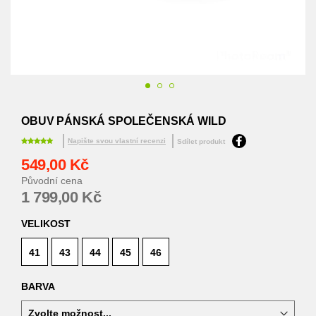
Přeskočit
na
OBUV PÁNSKÁ SPOLEČENSKÁ WILD
začátek
galerie
Napište svou vlastní recenzi
Sdílet produkt
s
549,00 Kč
obrázky
Původní cena
1 799,00 Kč
VELIKOST
41
43
44
45
46
BARVA