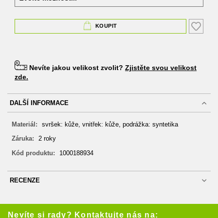
KOUPIT
Nevíte jakou velikost zvolit?
Zjistěte svou velikost
zde.
DALŠÍ INFORMACE
DALŠÍ
svršek: kůže, vnitřek: kůže, podrážka: syntetika
INFORMACE
2 roky
1000188934
RECENZE
Nevíte si rady? Kontaktujte nás na: