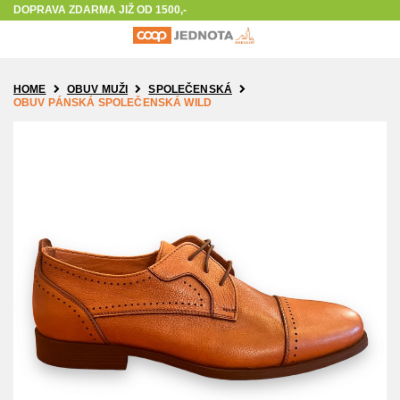
The store will not work correctly in the case when cookies are disabled.
DOPRAVA ZDARMA JIŽ OD 1500,-
HOME
OBUV MUŽI
SPOLEČENSKÁ
OBUV PÁNSKÁ SPOLEČENSKÁ WILD
Přeskočit
na
konec
galerie
s
obrázky