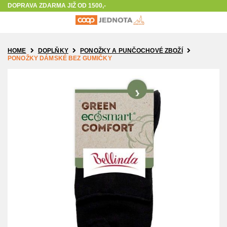
The store will not work correctly in the case when cookies are disabled.
DOPRAVA ZDARMA JIŽ OD 1500,-
HOME
DOPLŇKY
PONOŽKY A PUNČOCHOVÉ ZBOŽÍ
PONOŽKY DÁMSKÉ BEZ GUMIČKY
Přeskočit
na
konec
galerie
s
obrázky