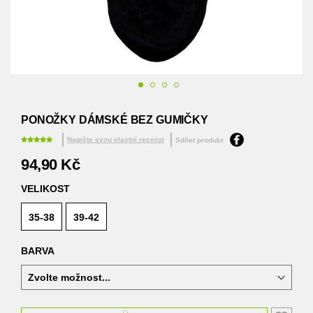
Přeskočit
na
PONOŽKY DÁMSKÉ BEZ GUMIČKY
začátek
galerie
Napište svou vlastní recenzi
Sdílet produkt
s
94,90 Kč
obrázky
VELIKOST
35-38
39-42
BARVA