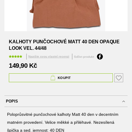
Přeskočit
na
KALHOTY PUNČOCHOVÉ MATT 40 DEN OPAQUE
začátek
LOOK VEL. 44/48
galerie
s
Napište svou vlastní recenzi
Sdílet produkt
obrázky
149,90 Kč
KOUPIT
POPIS
Poloprůsvitné punčochové kalhoty Matt 40 den v decentním
matném provedení. Velice měkké a přiléhavé. Nezesílená
špička a sed. jemnost: 40 DEN