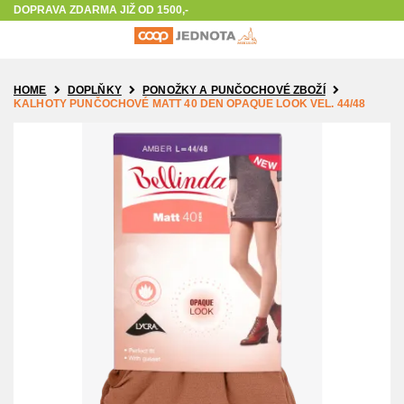
The store will not work correctly in the case when cookies are disabled.
DOPRAVA ZDARMA JIŽ OD 1500,-
HOME
DOPLŇKY
PONOŽKY A PUNČOCHOVÉ ZBOŽÍ
KALHOTY PUNČOCHOVÉ MATT 40 DEN OPAQUE LOOK VEL. 44/48
Přeskočit
na
konec
galerie
s
obrázky