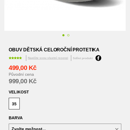
Přeskočit
na
OBUV DĚTSKÁ CELOROČNÍ PROTETIKA
začátek
galerie
Napište svou vlastní recenzi
Sdílet produkt
s
499,00 Kč
obrázky
Původní cena
999,00 Kč
VELIKOST
35
BARVA