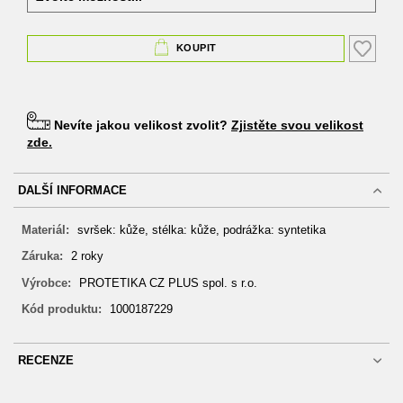
KOUPIT
Nevíte jakou velikost zvolit?
Zjistěte svou velikost
zde.
DALŠÍ INFORMACE
DALŠÍ
svršek: kůže, stélka: kůže, podrážka: syntetika
INFORMACE
2 roky
PROTETIKA CZ PLUS spol. s r.o.
1000187229
RECENZE